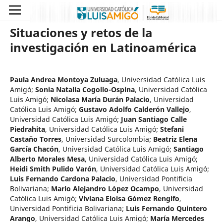
Situaciones y retos de la
investigación en Latinoamérica
Paula Andrea Montoya Zuluaga
,
Universidad Católica Luis
Amigó
;
Sonia Natalia Cogollo-Ospina
,
Universidad Católica
Luis Amigó
;
Nicolasa María Durán Palacio
,
Universidad
Católica Luis Amigó
;
Gustavo Adolfo Calderón Vallejo
,
Universidad Católica Luis Amigó
;
Juan Santiago Calle
Piedrahita
,
Universidad Católica Luis Amigó
;
Stefani
Castaño Torres
,
Universidad Surcolombia
;
Beatriz Elena
García Chacón
,
Universidad Católica Luis Amigó
;
Santiago
Alberto Morales Mesa
,
Universidad Católica Luis Amigó
;
Heidi Smith Pulido Varón
,
Universidad Católica Luis Amigó
;
Luis Fernando Cardona Palacio
,
Universidad Pontificia
Bolivariana
;
Mario Alejandro López Ocampo
,
Universidad
Católica Luis Amigó
;
Viviana Eloisa Gómez Rengifo
,
Universidad Pontificia Bolivariana
;
Luis Fernando Quintero
Arango
,
Universidad Católica Luis Amigó
;
María Mercedes