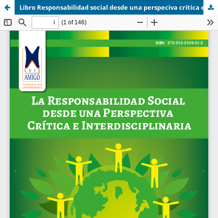
Libro Responsabilidad social desde una perspeciva critica e interdisciplinaria.pdf